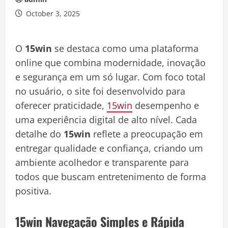
October 3, 2025
O
15win
se destaca como uma plataforma
online que combina modernidade, inovação
e segurança em um só lugar. Com foco total
no usuário, o site foi desenvolvido para
oferecer praticidade,
15win
desempenho e
uma experiência digital de alto nível. Cada
detalhe do
15win
reflete a preocupação em
entregar qualidade e confiança, criando um
ambiente acolhedor e transparente para
todos que buscam entretenimento de forma
positiva.
15win Navegação Simples e Rápida