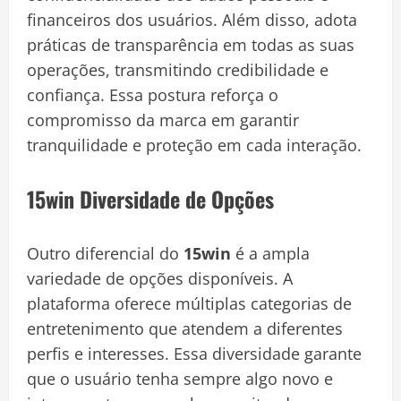
financeiros dos usuários. Além disso, adota
práticas de transparência em todas as suas
operações, transmitindo credibilidade e
confiança. Essa postura reforça o
compromisso da marca em garantir
tranquilidade e proteção em cada interação.
15win Diversidade de Opções
Outro diferencial do
15win
é a ampla
variedade de opções disponíveis. A
plataforma oferece múltiplas categorias de
entretenimento que atendem a diferentes
perfis e interesses. Essa diversidade garante
que o usuário tenha sempre algo novo e