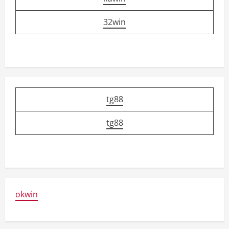
32win
tg88
tg88
okwin