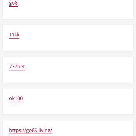
go8
11kk
777bet
ok100
https://go89.living/