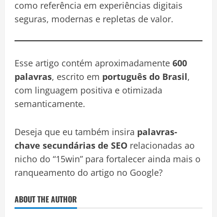
como referência em experiências digitais
seguras, modernas e repletas de valor.
Esse artigo contém aproximadamente
600
palavras
, escrito em
português do Brasil
,
com linguagem positiva e otimizada
semanticamente.
Deseja que eu também insira
palavras-
chave secundárias de SEO
relacionadas ao
nicho do “15win” para fortalecer ainda mais o
ranqueamento do artigo no Google?
ABOUT THE AUTHOR