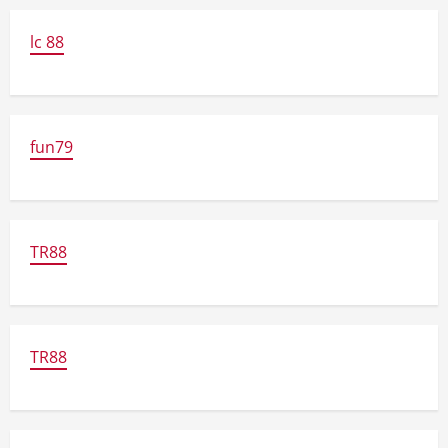
lc 88
fun79
TR88
TR88