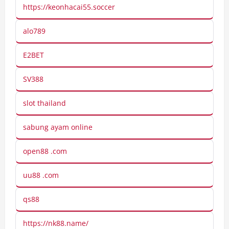
https://keonhacai55.soccer
alo789
E2BET
SV388
slot thailand
sabung ayam online
open88 .com
uu88 .com
qs88
https://nk88.name/