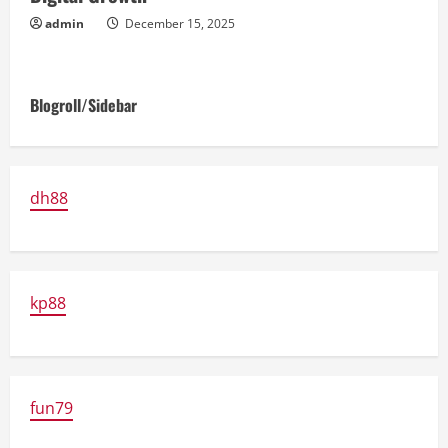
g
admin
December 15, 2025
Blogroll/Sidebar
dh88
kp88
fun79