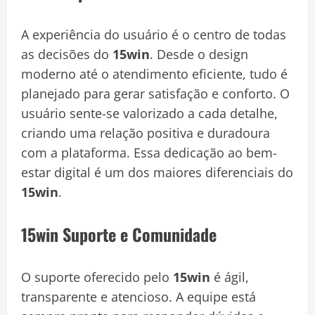
A experiência do usuário é o centro de todas
as decisões do
15win
. Desde o design
moderno até o atendimento eficiente, tudo é
planejado para gerar satisfação e conforto. O
usuário sente-se valorizado a cada detalhe,
criando uma relação positiva e duradoura
com a plataforma. Essa dedicação ao bem-
estar digital é um dos maiores diferenciais do
15win
.
15win Suporte e Comunidade
O suporte oferecido pelo
15win
é ágil,
transparente e atencioso. A equipe está