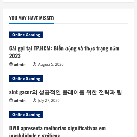
YOU MAY HAVE MISSED
Online Gaming
Gái gọi tại TP.HCM: Biến động và thực trạng năm
2023
admin
August 5, 2026
Online Gaming
slot gacor의 성공적인 플레이를 위한 전략과 팁
admin
July 27, 2026
Online Gaming
DW8 apresenta melhorias significativas em
jogabilidade e gráficos